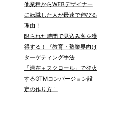
他業種からWEBデザイナー
に転職した人が最速で伸びる
理由！
限られた時間で見込み客を獲
得する！『教育・塾業界向け
ターゲティング手法
「滞在＋スクロール」で発火
するGTMコンバージョン設
定の作り方！