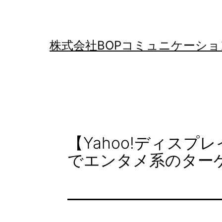
コ
ン
テ
株式会社BOPコミュニケーショ
ン
ツ
へ
ス
キ
【Yahoo!ディスプ
ッ
でエンタメ系のター
プ