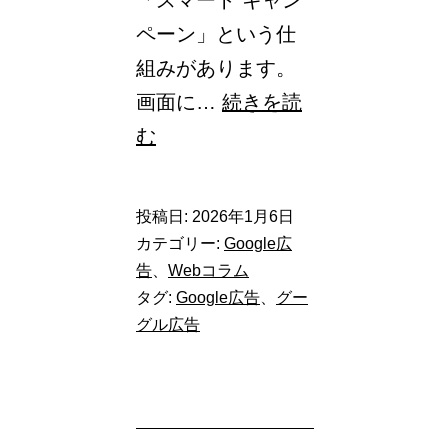
ペーン」という仕
組みがあります。
画面に…
続きを読
Google
む
広
告
投稿日:
2026年1月6日
の
カテゴリー:
Google広
ス
告
、
Webコラム
タグ:
Google広告
、
グー
マ
グル広告
ー
ト
キ
ャ