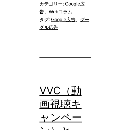
す
カテゴリー:
Google広
べ
告
、
Webコラム
タグ:
Google広告
、
グー
て
グル広告
の
コ
ン
バ
ー
ジ
VVC（動
ョ
画視聴キ
ン
で
ャンペー
は