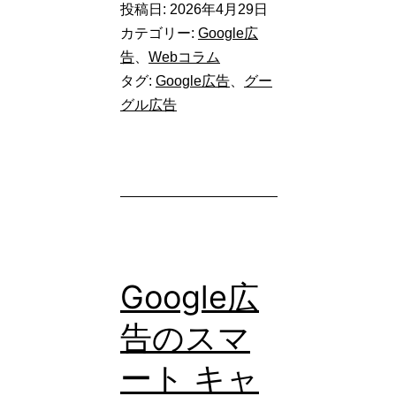
投稿日:
2026年4月29日
の
カテゴリー:
Google広
新
告
、
Webコラム
タグ:
Google広告
、
グー
機
グル広告
能
「Google
Veo」
と
は？
動
Google広
画
告のスマ
制
作
ート キャ
で