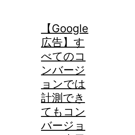
ン
ペ
【Google
ー
広告】す
ン
（ス
べてのコ
マ
ンバージ
ー
ト
ョンでは
ア
計測でき
シ
てもコン
ス
ト
バージョ
キ