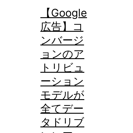
に
【Google
コ
広告】コ
ン
バ
ンバージ
ー
ョンのア
ジ
ョ
トリビュ
ン
ーション
数
モデルが
を
確
全てデー
認
タドリブ
す