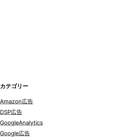
ン
の
ア
ト
リ
ビ
ュ
ー
カテゴリー
シ
Amazon広告
ョ
DSP広告
ン
GoogleAnalytics
モ
Google広告
デ