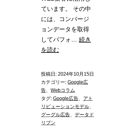
ています。 その中
には、コンバージ
ョンデータを取得
してパフォ…
続き
【Google
を読む
広
告】
投稿日:
2024年10月15日
コ
カテゴリー:
Google広
ン
告
、
Webコラム
タグ:
Google広告
、
アト
バ
リビューションモデル
、
ー
グーグル広告
、
データド
ジ
リブン
ョ