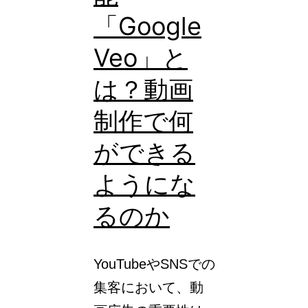
ド
「Google
ジ
ェ
Veo」と
ネ
は？動画
レ
制作で何
ー
シ
ができる
ョ
ようにな
ン
るのか
へ
統
合。
YouTubeやSNSでの
運
集客において、動
用