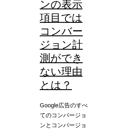
ンの表示
ャ
項目では
ン
ペ
コンバー
ー
ジョン計
ン）
測ができ
と
は？
ない理由
メ
とは？
リ
ッ
Google広告のすべ
ト・
てのコンバージョ
デ
ンとコンバージョ
メ