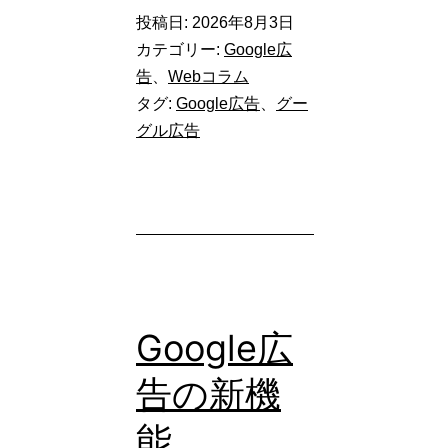
告】
投稿日:
2026年8月3日
デ
カテゴリー:
Google広
ィ
告
、
Webコラム
タグ:
Google広告
、
グー
ス
グル広告
プ
レ
イ
広
告
が
Google広
デ
告の新機
マ
ン
能