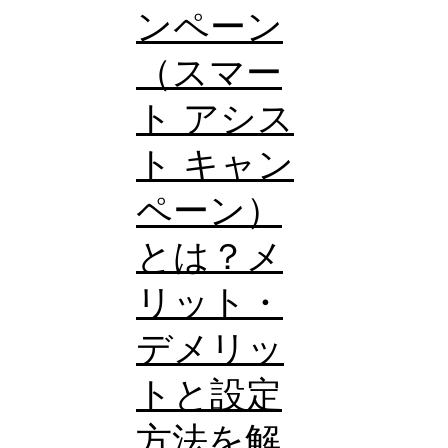
ンペーン
何
が
（スマー
で
ト アシス
き
ト キャン
る
よ
ペーン）
う
とは？メ
に
リット・
な
る
デメリッ
の
トと設定
か
方法を解