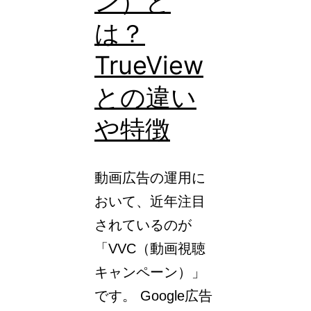
ン）と
計
測
は？
で
TrueView
き
との違い
て
も
や特徴
コ
ン
動画広告の運用に
バ
おいて、近年注目
ー
されているのが
ジ
「VVC（動画視聴
ョ
キャンペーン）」
ン
です。 Google広告
の