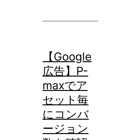
ン
計
ペ
測
ー
が
ン）
で
と
き
【Google
は？
な
TrueView
広告】P-
い
と
理
maxでア
の
由
セット毎
違
と
い
にコンバ
は？
や
ージョン
特
徴