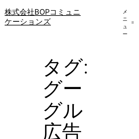
コ
株式会社BOPコミュニ
メ
ン
ニ
ケーションズ
テ
ュ
ー
ン
ツ
へ
タグ:
ス
キ
グー
ッ
プ
グル
広告