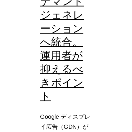
デマンド
プ
ジェネレ
デ
ーション
ー
ト：
へ統合。
目
運用者が
標
抑えるべ
値
に
きポイン
基
ト
づ
く
Google ディスプレ
入
イ広告（GDN）が
札