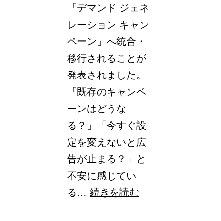
「デマンド ジェネ
の
レーション キャン
挙
ペーン」へ統合・
動
移行されることが
変
発表されました。
更
「既存のキャンペ
と
ーンはどうな
実
る？」「今すぐ設
務
定を変えないと広
で
告が止まる？」と
の
不安に感じてい
対
【Google
る…
続きを読む
応
広