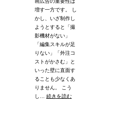
画広告の重要性は
者
増す一方です。 し
が
かし、いざ制作し
抑
ようとすると「撮
え
影機材がない」
る
「編集スキルが足
べ
りない」「外注コ
き
ストがかさむ」と
ポ
いった壁に直面す
イ
ることも少なくあ
ン
りません。 こう
ト
Google
し…
続きを読む
広
告