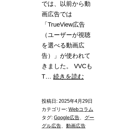
では、以前から動
表
画広告では
示
「TrueView広告
項
（ユーザーが視聴
目
を選べる動画広
で
告）」が使われて
は
きました。 VVCも
コ
VVC（動
T…
続きを読む
ン
画
バ
視
投稿日:
2025年4月29日
ー
聴
カテゴリー:
Webコラム
ジ
キ
タグ:
Google広告
、
グー
ョ
グル広告
、
動画広告
ャ
ン