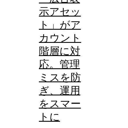
示アセッ
ト」がア
カウント
階層に対
応。管理
ミスを防
ぎ、運用
をスマー
トに