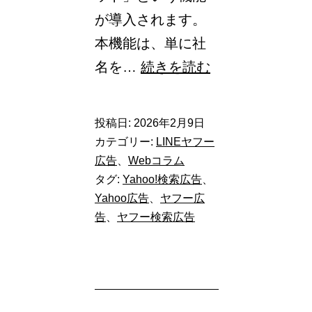
る
が導入されます。
か
本機能は、単に社
可
【Yahoo!
名を…
続きを読む
視
広
化
告
が
投稿日:
2026年2月9日
検
カテゴリー:
LINEヤフー
可
索
広告
、
Webコラム
能
タグ:
Yahoo!検索広告
、
広
に
Yahoo広告
、
ヤフー広
告】
告
、
ヤフー検索広告
新
機
能
「ビ