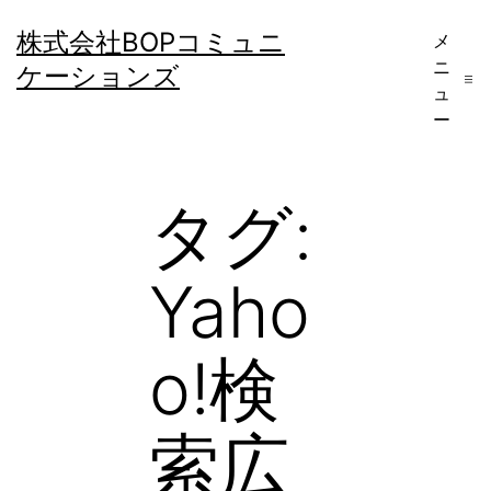
コ
株式会社BOPコミュニ
メ
ン
ニ
ケーションズ
テ
ュ
ー
ン
ツ
へ
タグ:
ス
キ
Yaho
ッ
プ
o!検
索広