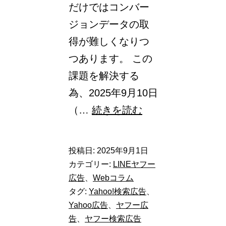
だけではコンバー
ン
ジョンデータの取
測
得が難しくなりつ
定
つあります。 この
を
課題を解決する
補
為、2025年9月10日
完
Yahoo!
（…
続きを読む
し、
広
広
告
告
投稿日:
2025年9月1日
「検
効
カテゴリー:
LINEヤフー
索
広告
、
Webコラム
果
タグ:
Yahoo!検索広告
、
広
を
Yahoo広告
、
ヤフー広
告」
最
告
、
ヤフー検索広告