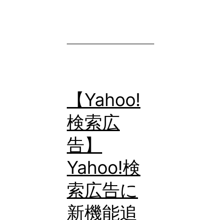
で
大
コ
化
ン
バ
ー
ジ
【Yahoo!
ョ
検索広
ン
API
告】
が
Yahoo!検
利
索広告に
用
可
新機能追