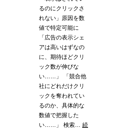
リ
るのにクリックさ
ス
れない」原因を数
ト
値で特定可能に
の
「広告の表示シェ
名
アは高いはずなの
称
に、期待ほどクリ
変
ック数が伸びな
更
い……」 「競合他
社にどれだけクリ
ックを奪われてい
るのか、具体的な
数値で把握した
い……」 検索…
続