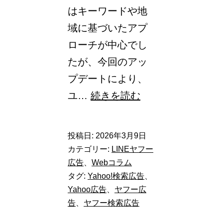
を
はキーワードや地
ス
域に基づいたアプ
マ
ローチが中心でし
ー
たが、今回のアッ
ト
プデートにより、
に
【Yahoo!
ユ…
続きを読む
広
告
投稿日:
2026年3月9日
検
カテゴリー:
LINEヤフー
索
広告
、
Webコラム
タグ:
Yahoo!検索広告
、
広
Yahoo広告
、
ヤフー広
告】
告
、
ヤフー検索広告
年