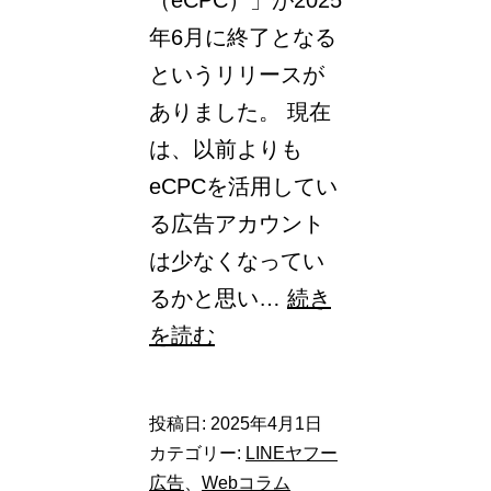
年6月に終了となる
というリリースが
ありました。 現在
は、以前よりも
eCPCを活用してい
る広告アカウント
は少なくなってい
るかと思い…
続き
【Yahoo!
を読む
検
索
投稿日:
2025年4月1日
広
カテゴリー:
LINEヤフー
告】
広告
、
Webコラム