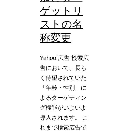
層
ゲットリ
に
ストの名
対
応。
称変更
管
理
Yahoo!広告 検索広
ミ
告において、長ら
ス
く待望されていた
を
「年齢・性別」に
防
よるターゲティン
ぎ、
グ機能がいよいよ
運
導入されます。 こ
用
れまで検索広告で