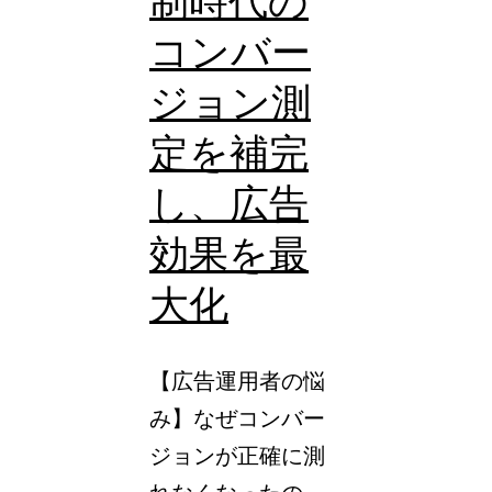
制時代の
登
コンバー
場。
ジョン測
未
設
定を補完
定
し、広告
時
の
効果を最
挙
大化
動
に
【広告運用者の悩
注
み】なぜコンバー
意
ジョンが正確に測