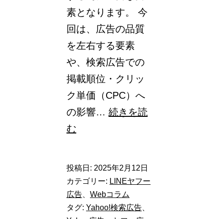
「拡
素となります。 今
張
回は、広告の品質
ク
を左右する要素
リ
や、検索広告での
ッ
掲載順位・クリッ
ク
ク単価（CPC）へ
単
の影響…
続きを読
価
【Yahoo!
む
（eCPC）」
検
終
索
投稿日:
2025年2月12日
了
広
カテゴリー:
LINEヤフー
に
告】
広告
、
Webコラム
伴
タグ:
Yahoo!検索広告
、
広