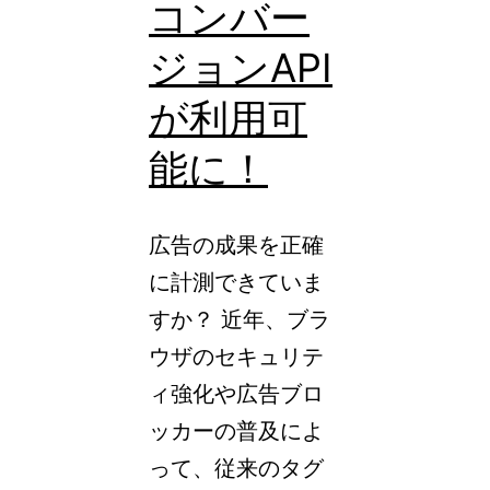
コンバー
へ！
ジョンAPI
Cookie
規
が利用可
制
能に！
時
代
広告の成果を正確
の
に計測できていま
コ
すか？ 近年、ブラ
ン
ウザのセキュリテ
バ
ィ強化や広告ブロ
ー
ッカーの普及によ
ジ
って、従来のタグ
ョ