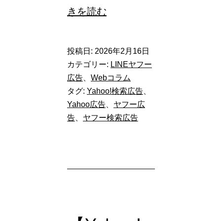
【Yahoo!
きを読む
広
告
投稿日:
2026年2月16日
検
カテゴリー:
LINEヤフー
索
広告
、
Webコラム
タグ:
Yahoo!検索広告
、
広
Yahoo広告
、
ヤフー広
告】
告
、
ヤフー検索広告
検
索
広
告
に
新