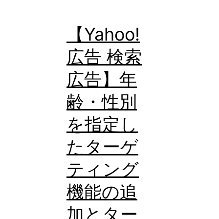
表
示
【Yahoo!
ア
広告 検索
セ
広告】年
ッ
ト」
齢・性別
が
を指定し
ア
たターゲ
カ
ウ
ティング
ン
機能の追
ト
階
加とター