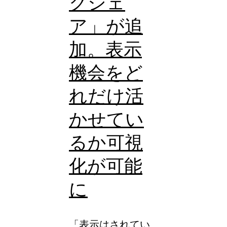
クシェ
ン
ア」が追
グ
機
加。表示
能
機会をど
の
れだけ活
追
加
かせてい
と
るか可視
タ
ー
化が可能
ゲ
に
ッ
ト
「表示はされてい