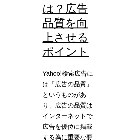
は？広告
告
の
品質を向
「拡
上させる
張
ポイント
ク
リ
ッ
Yahoo!検索広告に
ク
は「広告の品質」
単
というものがあ
価
り、広告の品質は
（eCPC）」
インターネットで
と
広告を優位に掲載
は？
する為に重要な要