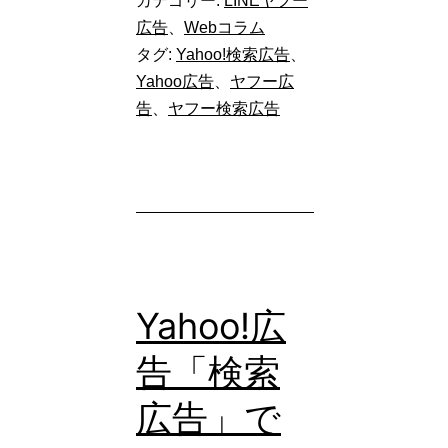
カテゴリー:
LINEヤフー
告】
広告
、
Webコラム
タグ:
Yahoo!検索広告
、
「推
Yahoo広告
、
ヤフー広
定
告
、
ヤフー検索広告
コ
ン
バ
ー
ジ
ョ
Yahoo!広
ン」
告「検索
が
導
広告」で
入