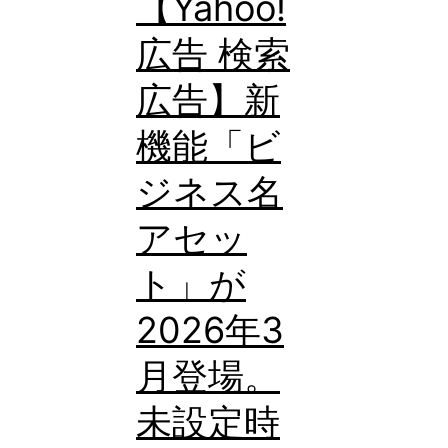
【Yahoo!
指
広告 検索
標
「ク
広告】新
リ
機能「ビ
ッ
ジネス名
ク
シ
アセッ
ェ
ト」が
ア」
2026年3
が
追
月登場。
加。
未設定時
表