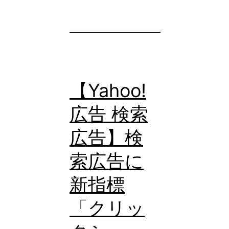
齢・
性
別
を
指
【Yahoo!
定
広告 検索
し
た
広告】検
タ
索広告に
ー
新指標
ゲ
テ
「クリッ
ィ