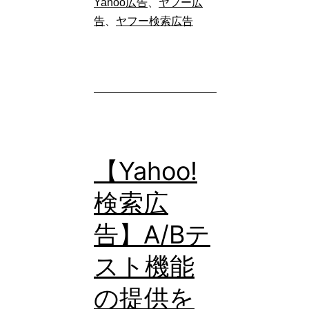
Yahoo広告
、
ヤフー広
う
告
告
、
ヤフー検索広告
今
の
後
品
の
質
対
と
応
は？
策
広
【Yahoo!
告
検索広
品
質
告】A/Bテ
を
スト機能
向
の提供を
上