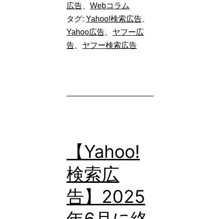
告】
広告
、
Webコラム
タグ:
Yahoo!検索広告
、
Yahoo!
Yahoo広告
、
ヤフー広
検
告
、
ヤフー検索広告
索
広
告
に
新
機
【Yahoo!
能
検索広
追
加！
告】2025
半
年6月に終