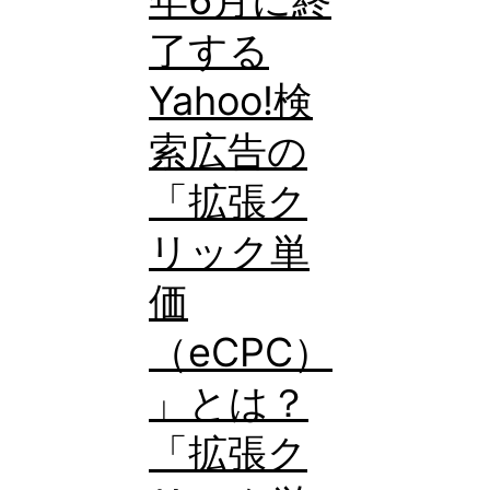
径
了する
指
定
Yahoo!検
で
索広告の
地
「拡張ク
域
タ
リック単
ー
価
ゲ
（eCPC）
テ
ィ
」とは？
ン
「拡張ク
グ
が