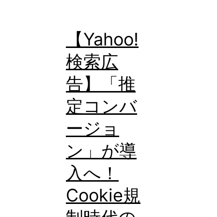
ジ
ネ
【Yahoo!
ス
検索広
名
ア
告】「推
セ
定コンバ
ッ
ージョ
ト」
が
ン」が導
2026
入へ！
年
Cookie規
3
月