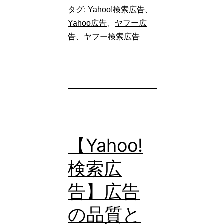
タグ:
Yahoo!検索広告
、
2025
Yahoo広告
、
ヤフー広
年
告
、
ヤフー検索広告
6
月
に
終
了
す
【Yahoo!
る
検索広
Yahoo!
検
告】広告
索
の品質と
広