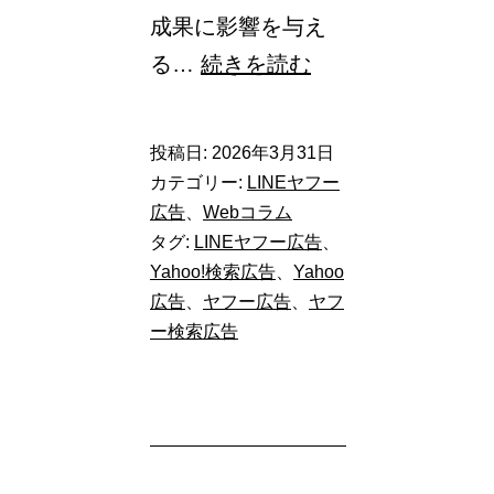
成果に影響を与え
【Yahoo!
る…
続きを読む
検
索
投稿日:
2026年3月31日
広
カテゴリー:
LINEヤフー
告】
広告
、
Webコラム
タグ:
LINEヤフー広告
、
検
Yahoo!検索広告
、
Yahoo
索
広告
、
ヤフー広告
、
ヤフ
広
ー検索広告
告
の
「広
告