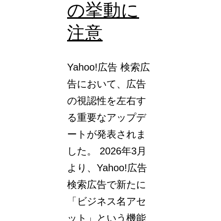
の挙動に
示
機
注意
会
を
Yahoo!広告 検索広
ど
告において、広告
れ
の視認性を左右す
だ
る重要なアップデ
け
ートが発表されま
活
した。 2026年3月
か
より、Yahoo!広告
せ
検索広告で新たに
て
「ビジネス名アセ
い
ット」という機能