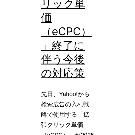
リック単
よ
価
り
（eCPC）
高
精
」終了に
度
伴う今後
に
の対応策
先日、Yahoo!から
検索広告の入札戦
略で使用する「拡
張クリック単価
（eCPC）」が2025